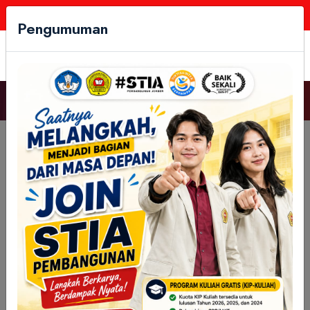
Follow Us:
Pengumuman
Kategori Agenda
Perkuat Tri Dharma, STIA
Pembangunan Jember dan
UNARS Situbondo Tandatangani
MoU Kolaborasi Strategis
Kamis, 23 Okt 2025, 08:11:40 WIB - 1155 View
Stiapembangunanjember.c.id – Sekolah Tinggi Ilmu
Administrasi (STIA) Pembangunan Jember dan Universitas
Abdurachman Saleh Situbondo (UNARS) resmi menjalin
kemitraan strategis melalui penandatanganan Nota