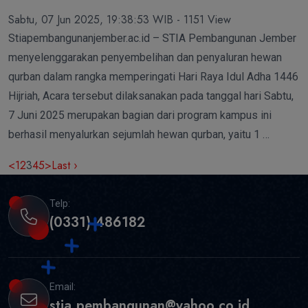
Sabtu, 07 Jun 2025, 19:38:53 WIB - 1151 View
Stiapembangunanjember.ac.id – STIA Pembangunan Jember
menyelenggarakan penyembelihan dan penyaluran hewan
qurban dalam rangka memperingati Hari Raya Idul Adha 1446
Hijriah, Acara tersebut dilaksanakan pada tanggal hari Sabtu,
7 Juni 2025 merupakan bagian dari program kampus ini
berhasil menyalurkan sejumlah hewan qurban, yaitu 1 …
<
1
2
3
4
5
>
Last ›
Telp:
(0331) 486182
Email:
stia.pembangunan@yahoo.co.id