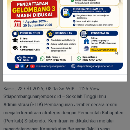
Kesepahaman (MoU). Acara yang berlangsung di Aula
kampus UNARS ini menjadi landasan bagi kedua institusi
untuk …
STIA Pembangunan dan Pemkab
Situbondo Teken MoU, Siap
Kolaborasi Wujudkan Situbondo
Naik Kelas Melalui Tri Dharma
Perguruan Tinggi
Kamis, 23 Okt 2025, 08:15:36 WIB - 1126 View
Stiapembangunanjember.c.id – Sekolah Tinggi Ilmu
Administrasi (STIA) Pembangunan Jember secara resmi
menjalin kemitraan strategis dengan Pemerintah Kabupaten
(Pemkab) Situbondo. Kemitraan ini dikukuhkan melalui
penandatanganan Kesepakatan Bersama (MoU) yang