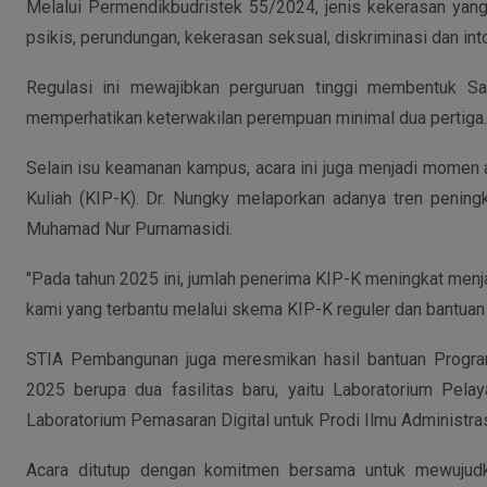
Melalui Permendikbudristek 55/2024, jenis kekerasan yang d
psikis, perundungan, kekerasan seksual, diskriminasi dan in
Regulasi ini mewajibkan perguruan tinggi membentuk 
memperhatikan keterwakilan perempuan minimal dua pertiga.
Selain isu keamanan kampus, acara ini juga menjadi momen 
Kuliah (KIP-K). Dr. Nungky melaporkan adanya tren peningk
Muhamad Nur Purnamasidi.
"Pada tahun 2025 ini, jumlah penerima KIP-K meningkat menj
kami yang terbantu melalui skema KIP-K reguler dan bantuan
STIA Pembangunan juga meresmikan hasil bantuan Progr
2025 berupa dua fasilitas baru, yaitu Laboratorium Pela
Laboratorium Pemasaran Digital untuk Prodi Ilmu Administr
Acara ditutup dengan komitmen bersama untuk mewujudkan