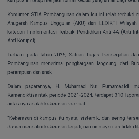
kampus ini tetap menjadi 'rumah kedua' yang aman bagi selur
Komitmen STIA Pembangunan dalam isu ini telah terbukti me
Anugerah Kampus Unggulan (AKU) dari LLDIKTI Wilayah V
kategori Implementasi Terbaik Pendidikan Anti 4A (Anti Int
Anti Korupsi).
Terbaru, pada tahun 2025, Satuan Tugas Pencegahan d
Pembangunan menerima penghargaan langsung dari Bupat
perempuan dan anak.
Dalam paparannya, H. Muhamad Nur Purnamasidi meny
Kemendiktisaintek periode 2021-2024, terdapat 310 laporan
antaranya adalah kekerasan seksual.
"Kekerasan di kampus itu nyata, sistemik, dan sering ters
dosen mengakui kekerasan terjadi, namun mayoritas tidak dila