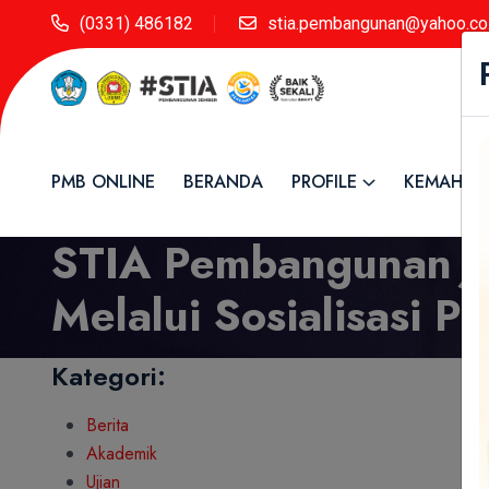
(0331) 486182
stia.pembangunan@yahoo.co.
PMB ONLINE
BERANDA
PROFILE
KEMAHAS
STIA Pembangunan J
Melalui Sosialisasi 
Kategori:
Berita
Akademik
Ujian