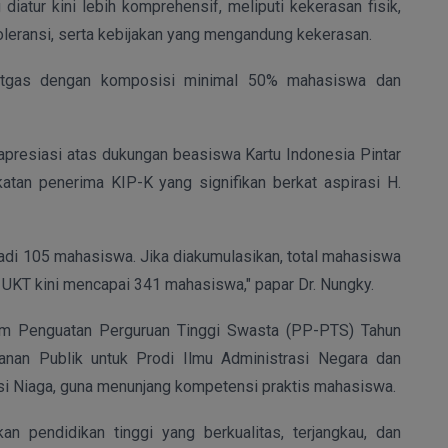
iatur kini lebih komprehensif, meliputi kekerasan fisik,
toleransi, serta kebijakan yang mengandung kekerasan.
Satgas dengan komposisi minimal 50% mahasiswa dan
apresiasi atas dukungan beasiswa Kartu Indonesia Pintar
atan penerima KIP-K yang signifikan berkat aspirasi H.
adi 105 mahasiswa. Jika diakumulasikan, total mahasiswa
 UKT kini mencapai 341 mahasiswa," papar Dr. Nungky.
am Penguatan Perguruan Tinggi Swasta (PP-PTS) Tahun
yanan Publik untuk Prodi Ilmu Administrasi Negara dan
asi Niaga, guna menunjang kompetensi praktis mahasiswa.
 pendidikan tinggi yang berkualitas, terjangkau, dan