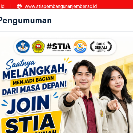
id
www.stiapembangunanjember.ac.id
Pengumuman
ISWAAN
GALLERY
DOWNLOAD
PENGUMUMAN
ember Pertegas Komit
Permendikbudristek No.