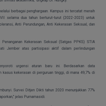
uh sivitas akademika," ungkap Dr. Nungky.
lalui berbagai penghargaan. Kampus ini tercatat meraih
II selama dua tahun berturut-turut (2022-2023) untuk
oleransi, Anti Perundungan, Anti Kekerasan Seksual, dan
an Penanganan Kekerasan Seksual (Satgas PPKS) STIA
i Jember atas partisipasi aktif dalam perlindungan
oroti urgensi aturan baru ini. Berdasarkan data
 kasus kekerasan di perguruan tinggi, di mana 49,7% di
embunyi. Survei Ditjen Dikti tahun 2020 menunjukkan 77%
porkan," jelas Purnamasidi.