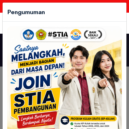
Follow Us:
Pengumuman
Ketua STIA Pembangunan
Lantik Pengurus Ormawa
Periode 2025/2026
Kategori:
Berita
Akademik
Ujian
Kegiatan Mahasiswa
Agenda
Layanan Mahasiswa
Pengumuman