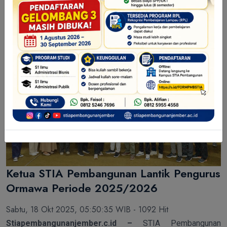
Kampus
Ketua STIA Pembangunan Lantik Pengurus
Ormawa Periode 2025/2026
Sabtu, 18 Okt 2025, 05:50:35 WIB - 1092 Hit
Stiapembangunanjember.c.id –
STIA Pembangunan