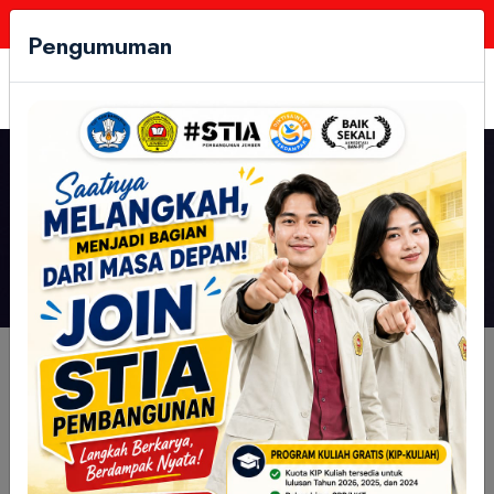
Follow Us:
Pengumuman
STIA Pembangunan
Tandatangani MoU Kerja Sama
dengan Wuhan Hyde
Cambridge Education Consult
and Services China
Kategori:
Berita
Akademik
Ujian
Kegiatan Mahasiswa