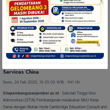
Agenda
Layanan Mahasiswa
Pengumuman
Kampus
STIA Pembangunan Tandatangani MoU
Kerja Sama dengan Wuhan Hyde
Cambridge Education Consult and
Services China
Senin, 24 Feb 2025, 10:53:00 WIB - 941 Hit
Stiapembangunanjember.ac.id
- Sekolah Tinggi Ilmu
Adminstrasi (STIA) Pembangunan melakukan MoU Kerja
Sama dengan Wuhan Hyde Cambridge Education Consult and