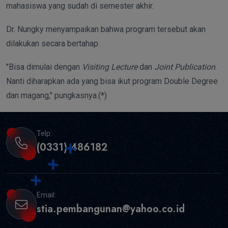
mahasiswa yang sudah di semester akhir.
Dr. Nungky menyampaikan bahwa program tersebut akan
dilakukan secara bertahap.
"Bisa dimulai dengan
Visiting Lecture
dan
Joint Publication
.
Nanti diharapkan ada yang bisa ikut program Double Degree
dan magang," pungkasnya.(*)
Telp:
(0331) 486182
Email:
stia.pembangunan@yahoo.co.id