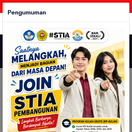
Follow Us:
Pengumuman
BADAN AKREDITASI
NASIONAL PERGURUAN
TINGGI
Kategori:
Berita
Akademik
Ujian
Kegiatan Mahasiswa
Agenda
Layanan Mahasiswa
Pengumuman