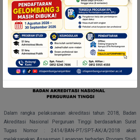
Kampus
BADAN AKREDITASI NASIONAL
PERGURUAN TINGGI
Senin, 24 Feb 2025, 10:53:00 WIB - 1132 Hit
Dalam rangka pelaksanaan akreditasi tahun 2018, Badan
Akreditasi Nasional Perguruan Tinggi berdasarkan Surat
Tugas Nomor : 2414/BAN-PT/SPT-AK/A/2018 akan
melaksanakan Assesmen Lapangan terhadap Progam Studi